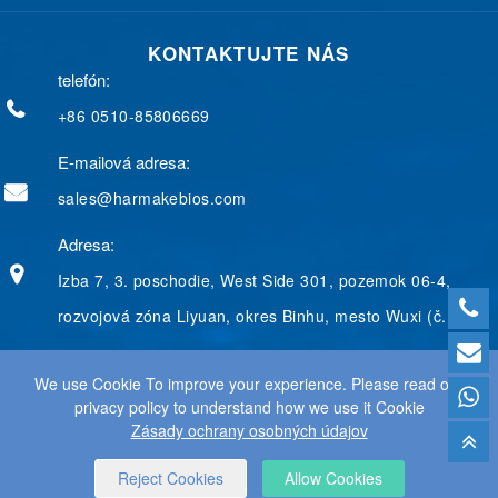
e
k
g
t
t
b
e
g
e
t
KONTAKTUJTE NÁS
o
d
e
r
e
o
I
r
e
r
telefón:
k
n
s
t
+86 0510-85806669
E-mailová adresa:
sales@harmakebios.com
Adresa:
Izba 7, 3. poschodie, West Side 301, pozemok 06-4,
rozvojová zóna Liyuan, okres Binhu, mesto Wuxi (č.
We use Cookie To improve your experience. Please read our
privacy policy to understand how we use it Cookie
© 2025 WUXI HARMAKE TECHNOLOGY CO., LTD. VŠETKY
Zásady ochrany osobných údajov
PRÁVA VYHRADENÉ.
WEB DESIGN
BY WANGKE
MAPA STRÁNOK
RSS SÚBORY
XML SÚBORY
ZÁSADY OCHRANY
Reject Cookies
Allow Cookies
OSOBNÝCH ÚDAJOV