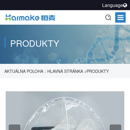
Language
PRODUKTY
AKTUÁLNA POLOHA：
HLAVNÁ STRÁNKA
>
PRODUKTY
>
ROZTOK NA UTESNENIE FARMACEUTICKÝCH PROCESOV
>
SYSTÉM UTESNENEJ OCHRANY
>
FLEXIBILNÝ IZOLÁTOR
PLOCHY
>
FLEXIBILNÝ IZOLÁTOR PLOCHY