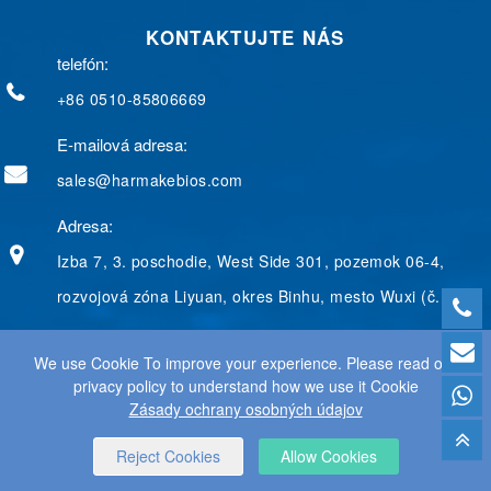
b
e
g
e
t
KONTAKTUJTE NÁS
o
d
e
r
e
o
I
r
e
r
telefón:
k
n
s
t
+86 0510-85806669
E-mailová adresa:
sales@harmakebios.com
Adresa:
Izba 7, 3. poschodie, West Side 301, pozemok 06-4,
rozvojová zóna Liyuan, okres Binhu, mesto Wuxi (č.
We use Cookie To improve your experience. Please read our
privacy policy to understand how we use it Cookie
© 2025 WUXI HARMAKE TECHNOLOGY CO., LTD. VŠETKY
Zásady ochrany osobných údajov
PRÁVA VYHRADENÉ.
WEB DESIGN
BY WANGKE
MAPA STRÁNOK
RSS SÚBORY
XML SÚBORY
ZÁSADY OCHRANY
OSOBNÝCH ÚDAJOV
Reject Cookies
Allow Cookies