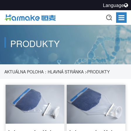
Language
PRODUKTY
AKTUÁLNA POLOHA：
HLAVNÁ STRÁNKA
>
PRODUKTY
>
ROZTOK NA UTESNENIE FARMACEUTICKÝCH PROCESOV
>
TESNENÝ PRENOSOVÝ SYSTÉM
>
PRÁŠOK CHAGRING
VRECKO-2D