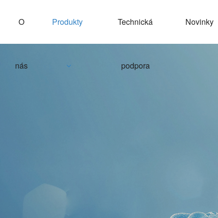
O
Produkty
Technická
Novinky
nás
podpora