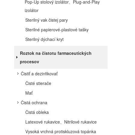
Pop-Up stolový izolátor、Plug-and-Play
izolátor
Sterilný vak čistej pary
Sterilné papierové-plastové tašky
Sterilný dýchací kryt
Roztok na čistotu farmaceutických
procesov
Čistiť a dezinfikovať
Čisté stierače
Mať
Čistá ochrana
Čistá obleka
Latexové rukavice、Nitrilové rukavice
Vysoká vrchná protiskluzová topánka