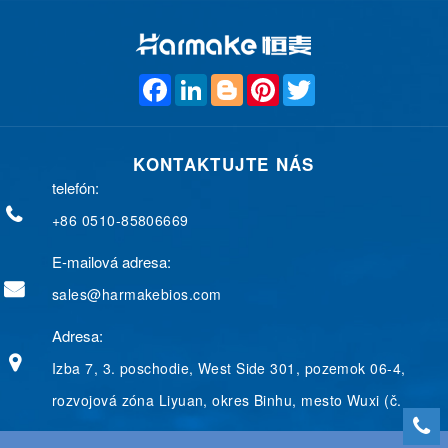
F
L
B
P
T
a
i
l
i
w
c
n
o
n
i
e
k
g
t
t
b
e
g
e
t
KONTAKTUJTE NÁS
o
d
e
r
e
o
I
r
e
r
telefón:
k
n
s
t
+86 0510-85806669
E-mailová adresa:
sales@harmakebios.com
Adresa:
Izba 7, 3. poschodie, West Side 301, pozemok 06-4,
rozvojová zóna Liyuan, okres Binhu, mesto Wuxi (č.