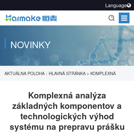
Language
NOVINKY
AKTUÁLNA POLOHA：
HLAVNÁ STRÁNKA
>
KOMPLEXNÁ
ANALÝZA ZÁKLADNÝCH KOMPONENTOV A
Komplexná analýza
základných komponentov a
TECHNOLOGICKÝCH VÝHOD SYSTÉMU NA PREPRAVU
technologických výhod
PRÁŠKU
systému na prepravu prášku