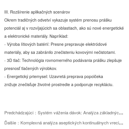
III. Rozšírenie aplikačných scenárov
Okrem tradičných odvetví vykazuje systém prenosu prášku
potenciál aj v rozvíjajúcich sa oblastiach, ako sú nové energetické
a elektronické materiály. Napríklad:
- Výroba lítiových batérií: Presne prepravuje elektródové
materiály, aby sa zabránilo znečisteniu kovovými nečistotami.
- 3D tlač: Technológia rovnomerného podávania prášku zlepšuje
presnosť tlačených výrobkov.
- Energetický priemysel: Uzavretá preprava popolčeka
znižuje znečisťuje životné prostredie a podporuje recykláciu.
Predchádzajúci：Systém váženia dávok: Analýza základných funkcií a efektívne aplikácie vo viacerých odvetviach
Ďalšie：Komplexná analýza aseptických kontinuálnych vreciek: vlastnosti materiálu, výrobné procesy a oblasti použitia