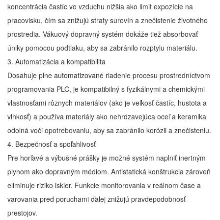
koncentrácia častíc vo vzduchu nižšia ako limit expozície na
pracovisku, čím sa znižujú straty surovín a znečistenie životného
prostredia. Vákuový dopravný systém dokáže tiež absorbovať
úniky pomocou podtlaku, aby sa zabránilo rozptylu materiálu.
3. Automatizácia a kompatibilita
Dosahuje plne automatizované riadenie procesu prostredníctvom
programovania PLC, je kompatibilný s fyzikálnymi a chemickými
vlastnosťami rôznych materiálov (ako je veľkosť častíc, hustota a
vlhkosť) a používa materiály ako nehrdzavejúca oceľ a keramika
odolná voči opotrebovaniu, aby sa zabránilo korózii a znečisteniu.
4. Bezpečnosť a spoľahlivosť
Pre horľavé a výbušné prášky je možné systém naplniť inertným
plynom ako dopravným médiom. Antistatická konštrukcia zároveň
eliminuje riziko iskier. Funkcie monitorovania v reálnom čase a
varovania pred poruchami ďalej znižujú pravdepodobnosť
prestojov.