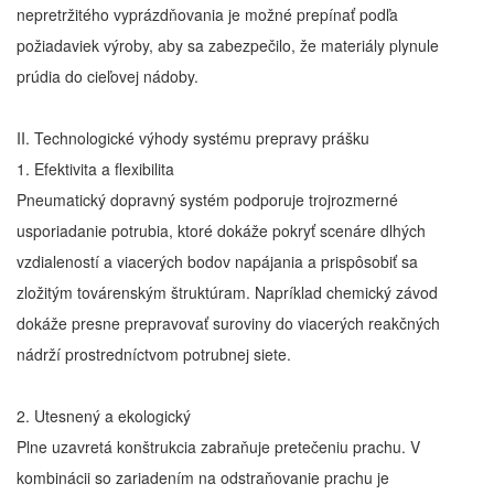
nepretržitého vyprázdňovania je možné prepínať podľa
požiadaviek výroby, aby sa zabezpečilo, že materiály plynule
prúdia do cieľovej nádoby.
II. Technologické výhody systému prepravy prášku
1. Efektivita a flexibilita
Pneumatický dopravný systém podporuje trojrozmerné
usporiadanie potrubia, ktoré dokáže pokryť scenáre dlhých
vzdialeností a viacerých bodov napájania a prispôsobiť sa
zložitým továrenským štruktúram. Napríklad chemický závod
dokáže presne prepravovať suroviny do viacerých reakčných
nádrží prostredníctvom potrubnej siete.
2. Utesnený a ekologický
Plne uzavretá konštrukcia zabraňuje pretečeniu prachu. V
kombinácii so zariadením na odstraňovanie prachu je