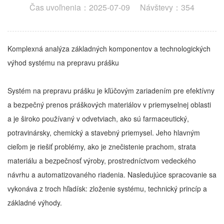
Čas uvoľnenia：2025-07-09 Návštevy：354
Komplexná analýza základných komponentov a technologických
výhod systému na prepravu prášku
Systém na prepravu prášku je kľúčovým zariadením pre efektívny
a bezpečný prenos práškových materiálov v priemyselnej oblasti
a je široko používaný v odvetviach, ako sú farmaceutický,
potravinársky, chemický a stavebný priemysel. Jeho hlavným
cieľom je riešiť problémy, ako je znečistenie prachom, strata
materiálu a bezpečnosť výroby, prostredníctvom vedeckého
návrhu a automatizovaného riadenia. Nasledujúce spracovanie sa
vykonáva z troch hľadísk: zloženie systému, technický princíp a
základné výhody.