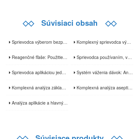
◇◇
Súvisiaci obsah
◇◇
Sprievodca výberom bezprašných utierok: Analýza charakteristík, aplikácií a kľúčových bodov výberu
Komplexný sprievodca výberom laboratórnych odberových fliaš: Materiály, špecifikácie a aplikačné scenáre
Reagenčné fľaše: Použitie, základy dizajnu a pokyny pre bezpečné používanie
Sprievodca používaním, výberom a používaním dýchacích vakov: Komplexná analýza od medicínskych až po priemyselné scenáre
Sprievodca aplikáciou jednorazových vreciek na skladovanie tekutín v biofarmaceutickej výrobe: Hlavné výhody a kľúčové body výberu
Systém váženia dávok: Analýza základných funkcií a efektívne aplikácie vo viacerých odvetviach
Komplexná analýza základných komponentov a technologických výhod systému na prepravu prášku
Komplexná analýza aseptických kontinuálnych vreciek: vlastnosti materiálu, výrobné procesy a oblasti použitia
Analýza aplikácie a hlavných výhod flexibilných izolátorov vo farmaceutickom priemysle
◇◇
Súvisiace produkty
◇◇