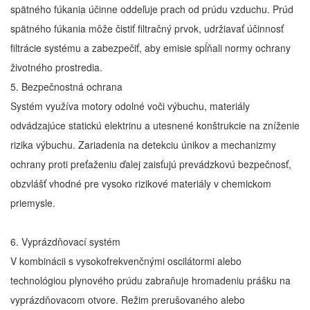
spätného fúkania účinne oddeľuje prach od prúdu vzduchu. Prúd
spätného fúkania môže čistiť filtračný prvok, udržiavať účinnosť
filtrácie systému a zabezpečiť, aby emisie spĺňali normy ochrany
životného prostredia.
5. Bezpečnostná ochrana
Systém využíva motory odolné voči výbuchu, materiály
odvádzajúce statickú elektrinu a utesnené konštrukcie na zníženie
rizika výbuchu. Zariadenia na detekciu únikov a mechanizmy
ochrany proti preťaženiu ďalej zaisťujú prevádzkovú bezpečnosť,
obzvlášť vhodné pre vysoko rizikové materiály v chemickom
priemysle.
6. Vyprázdňovací systém
V kombinácii s vysokofrekvenčnými oscilátormi alebo
technológiou plynového prúdu zabraňuje hromadeniu prášku na
vyprázdňovacom otvore. Režim prerušovaného alebo