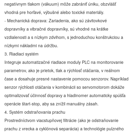
negatívnym tlakom (vákuum) môže zabrániť úniku, obzvlášť
vhodná pre horľavé, výbušné alebo toxické materiály.
- Mechanická doprava: Zariadenia, ako sú závitovkové
dopravníky a vibračné dopravníky, sú vhodné na krátke
vzdialenosti a s nízkym zdvihom, s jednoduchou konštrukciou a
nízkymi nákladmi na údržbu.
3. Riadiaci systém
Integruje automatizačné riadiace moduly PLC na monitorovanie
parametrov, ako je prietok, tlak a rýchlosť otáčania, v reálnom
čase a dosahuje presné nastavenie pomocou senzorov. Napríklad
senzor rýchlosti otáčania v kombinácii so servomotorom dokáže
optimalizovať účinnosť dopravy a hladinomer automaticky spúšťa
operácie štart-stop, aby sa znížil manuálny zásah.
4. Systém odstraňovania prachu
Prostredníctvom viacstupňovej filtrácie (ako je odstraňovanie
prachu z vrecka a cyklónová separácia) a technológie pulzného