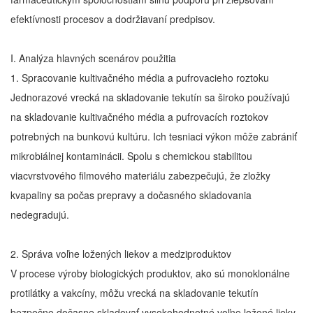
efektívnosti procesov a dodržiavaní predpisov.
I. Analýza hlavných scenárov použitia
1. Spracovanie kultivačného média a pufrovacieho roztoku
Jednorazové vrecká na skladovanie tekutín sa široko používajú
na skladovanie kultivačného média a pufrovacích roztokov
potrebných na bunkovú kultúru. Ich tesniaci výkon môže zabrániť
mikrobiálnej kontaminácii. Spolu s chemickou stabilitou
viacvrstvového filmového materiálu zabezpečujú, že zložky
kvapaliny sa počas prepravy a dočasného skladovania
nedegradujú.
2. Správa voľne ložených liekov a medziproduktov
V procese výroby biologických produktov, ako sú monoklonálne
protilátky a vakcíny, môžu vrecká na skladovanie tekutín
bezpečne dočasne skladovať vysokohodnotné voľne ložené lieky