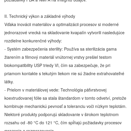
II. Technický výkon a základné výhody
Vďaka inovácii materiálov a optimalizácii procesov si moderné
jednorazové vrecká na skladovanie kvapalín vytvorili nasledujúce
rozdielne konkurenčné výhody:
- Systém zabezpečenia sterility: Používa sa sterilizácia gama
žiarením a filmový materiál vnútornej vrstvy prešiel testom
biokompatibility USP triedy VI, čím sa zabezpečuje, že pri
priamom kontakte s tekutým liekom nie sú žiadne extrahovateľné
látky.
- Prielom v materiálovej vede: Technológia päťvrstvovej
koextrudovanej fólie sa stala štandardom v tomto odvetví, pretože
kombinuje mechanickú pevnosť a toleranciu voči nízkym teplotám.
Niektoré produkty podporujú skladovanie v širokom teplotnom
rozsahu od -80 °C do 121 °C, čím spĺňajú požiadavky procesov
mrazenia a rozmrazovania.