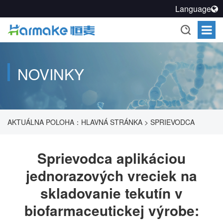
Language
NOVINKY
AKTUÁLNA POLOHA：
HLAVNÁ STRÁNKA
>
SPRIEVODCA
APLIKÁCIOU JEDNORAZOVÝCH VRECIEK NA SKLADOVANIE
Sprievodca aplikáciou
jednorazových vreciek na
TEKUTÍN V BIOFARMACEUTICKEJ VÝROBE: HLAVNÉ VÝHODY
skladovanie tekutín v
A KĽÚČOVÉ BODY VÝBERU
biofarmaceutickej výrobe: