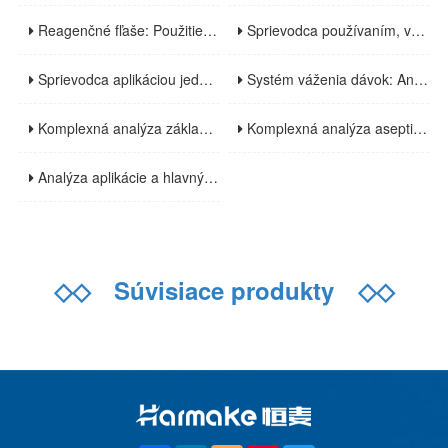
Reagenčné fľaše: Použitie, základy dizajnu a pokyny pre bezpečné používanie
Sprievodca používaním, výberom a používaním dýchacích vakov: Komplexná analýza od medicínskych až po priemyselné scenáre
Sprievodca aplikáciou jednorazových vreciek na skladovanie tekutín v biofarmaceutickej výrobe: Hlavné výhody a kľúčové body výberu
Systém váženia dávok: Analýza základných funkcií a efektívne aplikácie vo viacerých odvetviach
Komplexná analýza základných komponentov a technologických výhod systému na prepravu prášku
Komplexná analýza aseptických kontinuálnych vreciek: vlastnosti materiálu, výrobné procesy a oblasti použitia
Analýza aplikácie a hlavných výhod flexibilných izolátorov vo farmaceutickom priemysle
◇◇
Súvisiace produkty
◇◇