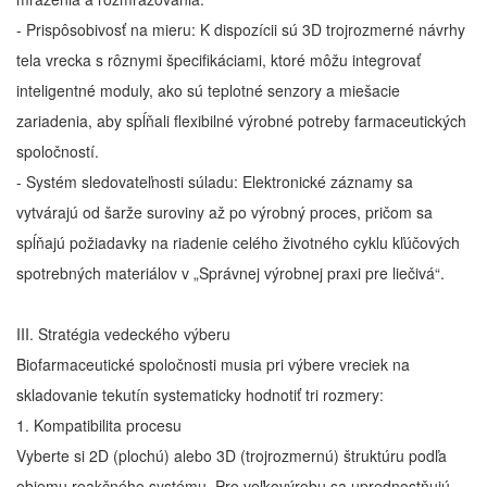
- Prispôsobivosť na mieru: K dispozícii sú 3D trojrozmerné návrhy
tela vrecka s rôznymi špecifikáciami, ktoré môžu integrovať
inteligentné moduly, ako sú teplotné senzory a miešacie
zariadenia, aby spĺňali flexibilné výrobné potreby farmaceutických
spoločností.
- Systém sledovateľnosti súladu: Elektronické záznamy sa
vytvárajú od šarže suroviny až po výrobný proces, pričom sa
spĺňajú požiadavky na riadenie celého životného cyklu kľúčových
spotrebných materiálov v „Správnej výrobnej praxi pre liečivá“.
III. Stratégia vedeckého výberu
Biofarmaceutické spoločnosti musia pri výbere vreciek na
skladovanie tekutín systematicky hodnotiť tri rozmery:
1. Kompatibilita procesu
Vyberte si 2D (plochú) alebo 3D (trojrozmernú) štruktúru podľa
objemu reakčného systému. Pre veľkovýrobu sa uprednostňujú