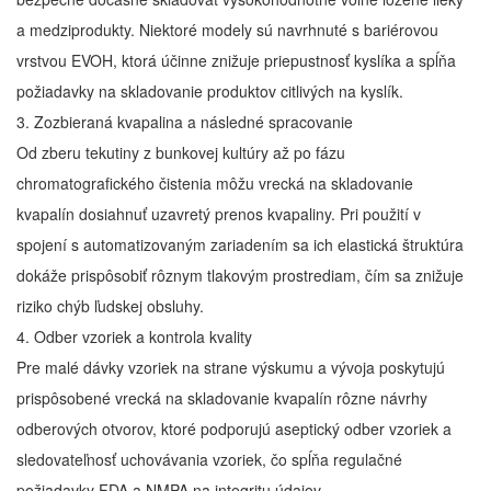
a medziprodukty. Niektoré modely sú navrhnuté s bariérovou
vrstvou EVOH, ktorá účinne znižuje priepustnosť kyslíka a spĺňa
požiadavky na skladovanie produktov citlivých na kyslík.
3. Zozbieraná kvapalina a následné spracovanie
Od zberu tekutiny z bunkovej kultúry až po fázu
chromatografického čistenia môžu vrecká na skladovanie
kvapalín dosiahnuť uzavretý prenos kvapaliny. Pri použití v
spojení s automatizovaným zariadením sa ich elastická štruktúra
dokáže prispôsobiť rôznym tlakovým prostrediam, čím sa znižuje
riziko chýb ľudskej obsluhy.
4. Odber vzoriek a kontrola kvality
Pre malé dávky vzoriek na strane výskumu a vývoja poskytujú
prispôsobené vrecká na skladovanie kvapalín rôzne návrhy
odberových otvorov, ktoré podporujú aseptický odber vzoriek a
sledovateľnosť uchovávania vzoriek, čo spĺňa regulačné
požiadavky FDA a NMPA na integritu údajov.