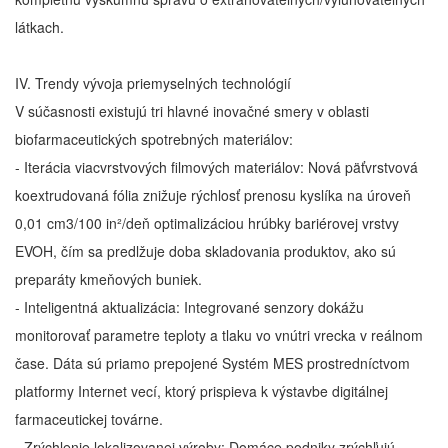
látkach.
IV. Trendy vývoja priemyselných technológií
V súčasnosti existujú tri hlavné inovačné smery v oblasti
biofarmaceutických spotrebných materiálov:
- Iterácia viacvrstvových filmových materiálov: Nová päťvrstvová
koextrudovaná fólia znižuje rýchlosť prenosu kyslíka na úroveň
0,01 cm3/100 in²/deň optimalizáciou hrúbky bariérovej vrstvy
EVOH, čím sa predlžuje doba skladovania produktov, ako sú
preparáty kmeňových buniek.
- Inteligentná aktualizácia: Integrované senzory dokážu
monitorovať parametre teploty a tlaku vo vnútri vrecka v reálnom
čase. Dáta sú priamo prepojené Systém MES prostredníctvom
platformy Internet vecí, ktorý prispieva k výstavbe digitálnej
farmaceutickej továrne.
- Zrýchlenie lokalizovanej výroby: Domáce podniky zrýchľujú