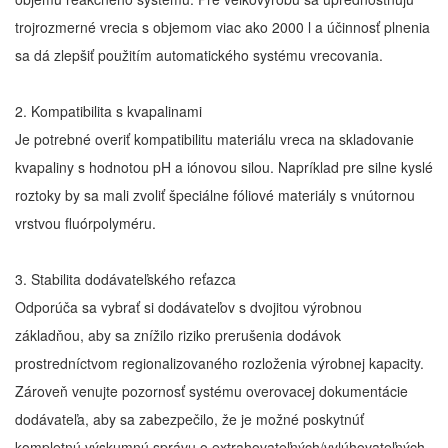
trojrozmerné vrecia s objemom viac ako 2000 l a účinnosť plnenia
sa dá zlepšiť použitím automatického systému vrecovania.
2. Kompatibilita s kvapalinami
Je potrebné overiť kompatibilitu materiálu vreca na skladovanie
kvapaliny s hodnotou pH a iónovou silou. Napríklad pre silne kyslé
roztoky by sa mali zvoliť špeciálne fóliové materiály s vnútornou
vrstvou fluórpolyméru.
3. Stabilita dodávateľského reťazca
Odporúča sa vybrať si dodávateľov s dvojitou výrobnou
základňou, aby sa znížilo riziko prerušenia dodávok
prostredníctvom regionalizovaného rozloženia výrobnej kapacity.
Zároveň venujte pozornosť systému overovacej dokumentácie
dodávateľa, aby sa zabezpečilo, že je možné poskytnúť
kompletnú výskumnú správu o extrahovateľných/vylúhovateľných