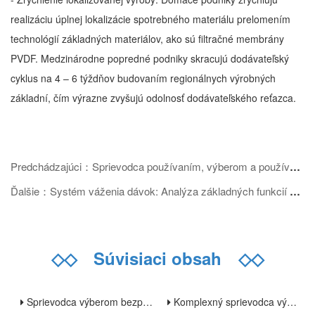
realizáciu úplnej lokalizácie spotrebného materiálu prelomením
technológií základných materiálov, ako sú filtračné membrány
PVDF. Medzinárodne popredné podniky skracujú dodávateľský
cyklus na 4 – 6 týždňov budovaním regionálnych výrobných
základní, čím výrazne zvyšujú odolnosť dodávateľského reťazca.
Predchádzajúci：Sprievodca používaním, výberom a používaním dýchacích vakov: Komplexná analýza od medicínskych až po priemyselné scenáre
Ďalšie：Systém váženia dávok: Analýza základných funkcií a efektívne aplikácie vo viacerých odvetviach
◇◇
Súvisiaci obsah
◇◇
Sprievodca výberom bezprašných utierok: Analýza charakteristík, aplikácií a kľúčových bodov výberu
Komplexný sprievodca výberom laboratórnych odberových fliaš: Materiály, špecifikácie a aplikačné scenáre