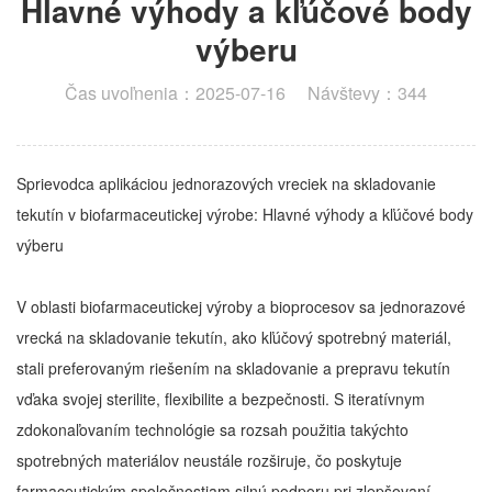
Hlavné výhody a kľúčové body
výberu
Čas uvoľnenia：2025-07-16 Návštevy：344
Sprievodca aplikáciou jednorazových vreciek na skladovanie
tekutín v biofarmaceutickej výrobe: Hlavné výhody a kľúčové body
výberu
V oblasti biofarmaceutickej výroby a bioprocesov sa jednorazové
vrecká na skladovanie tekutín, ako kľúčový spotrebný materiál,
stali preferovaným riešením na skladovanie a prepravu tekutín
vďaka svojej sterilite, flexibilite a bezpečnosti. S iteratívnym
zdokonaľovaním technológie sa rozsah použitia takýchto
spotrebných materiálov neustále rozširuje, čo poskytuje
farmaceutickým spoločnostiam silnú podporu pri zlepšovaní